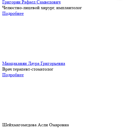
Григорян Рафаел Самвелович
Челюстно-лицевой хирург, имплантолог
Подробнее
Мнацаканян Лаура Григорьевна
Врач терапевт-стоматолог
Подробнее
Шейхмагомедова Асли Омаровна