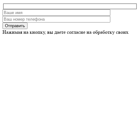
Нажимая на кнопку, вы даете согласие на обработку своих
персональных данных
ООО «Нью Вайт Смайл»
Адрес: 127018, г. Москва, Октябрьская ул., д. 26, стр. 1, эт. 1,
пом.3/1.
График работы:
Пн - Сб 9:30 - 21:00
Вс 10:00 - 20:00
Контакты
+7 (903) 722-20-57
info@smilenew.ru