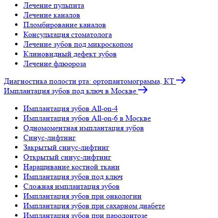
Лечение пульпита
Лечение каналов
Пломбирование каналов
Консультация стоматолога
Лечение зубов под микроскопом
Клиновидный дефект зубов
Лечение флюороза
Диагностика полости рта: ортопантомограмма, КТ
Имплантация зубов под ключ в Москве
Имплантация зубов All-on-4
Имплантация зубов All-on-6 в Москве
Одномоментная имплантация зубов
Синус-лифтинг
Закрытый синус-лифтинг
Открытый синус-лифтинг
Наращивание костной ткани
Имплантация зубов под ключ
Сложная имплантация зубов
Имплантация зубов при онкологии
Имплантация зубов при сахарном диабете
Имплантация зубов при пародонтозе