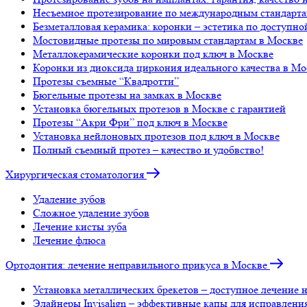
Несъемное протезирование по международным стандарта
Безметалловая керамика: коронки – эстетика по доступно
Мостовидные протезы по мировым стандартам в Москве
Металлокерамические коронки под ключ в Москве
Коронки из диоксида циркония идеального качества в Мо
Протезы съемные “Квадротти”
Бюгельные протезы на замках в Москве
Установка бюгельных протезов в Москве с гарантией
Протезы “Акри Фри” под ключ в Москве
Установка нейлоновых протезов под ключ в Москве
Полный съемный протез – качество и удобвство!
Хирургическая стоматология
Удаление зубов
Сложное удаление зубов
Лечение кисты зуба
Лечение флюса
Ортодонтия: лечение неправильного прикуса в Москве
Установка металлических брекетов – доступное лечение 
Элайнеры Invisalign – эффективные капы для исправлени