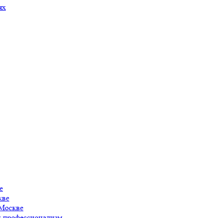
ях
е
кве
 Москве
 и профессионализм