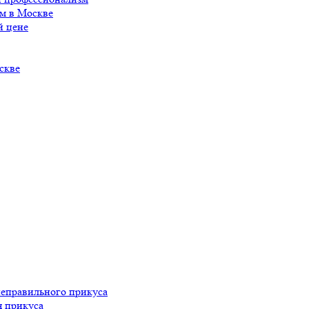
м в Москве
й цене
скве
неправильного прикуса
я прикуса