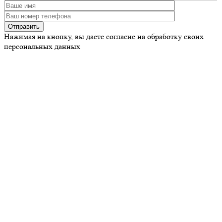
Нажимая на кнопку, вы даете согласие на обработку своих
персональных данных
ООО «Нью Вайт Смайл»
Адрес: 127018, г. Москва, Октябрьская ул., д. 26, стр. 1, эт. 1,
пом.3/1.
График работы:
Пн - Сб 9:30 - 21:00
Вс 10:00 - 20:00
Контакты
+7 (903) 722-20-57
info@smilenew.ru
Оплата