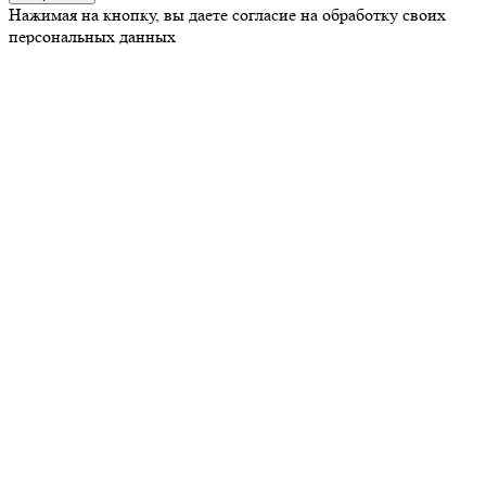
Нажимая на кнопку, вы даете согласие на обработку своих
персональных данных
ООО «Нью Вайт Смайл»
Адрес: 127018, г. Москва, Октябрьская ул., д. 26, стр. 1, эт. 1,
пом.3/1.
График работы:
Пн - Сб 9:30 - 21:00
Вс 10:00 - 20:00
Контакты
+7 (903) 722-20-57
info@smilenew.ru
Оплата
О клинике
Оборудование
Статьи